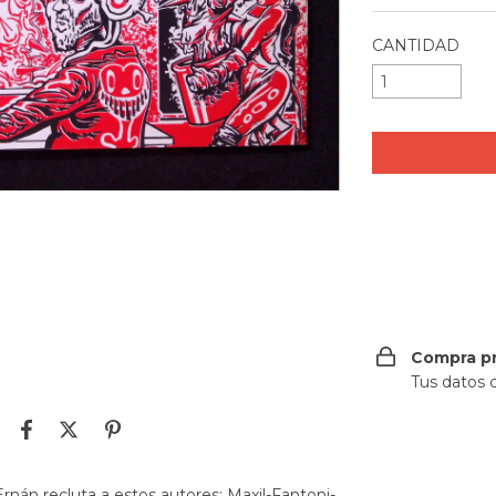
CANTIDAD
Entregas para e
Compra p
Tus datos 
rnán recluta a estos autores: Maxi!-Fantoni-