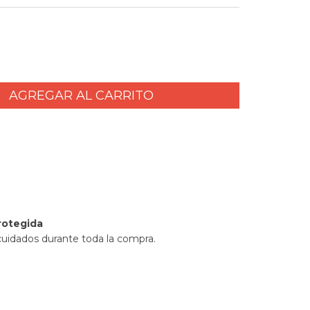
l CP:
CAMBIAR CP
rotegida
cuidados durante toda la compra.