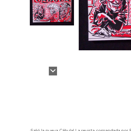
¡Salió la nueva Cábula! La revista comandada por E