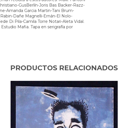
ristiano-GusBerlín-Joris Bas Backer-Razz-
cone-Amanda Garcia Martin-Tani Brum-
 Rabin-Dañe Magnelli-Ernán-El Nolo-
e Di Pila-Camila Torre Notari-Aleta Vidal.
 Estudio Mafia. Tapa en serigrafía por
PRODUCTOS RELACIONADOS